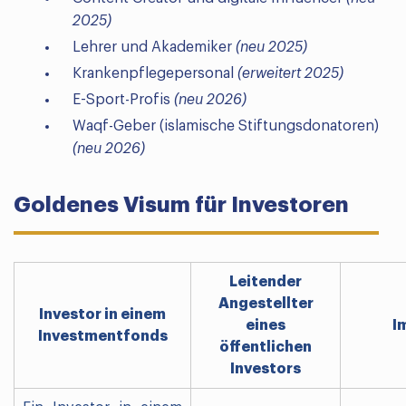
2025)
Lehrer und Akademiker
(neu 2025)
Krankenpflegepersonal
(erweitert 2025)
E-Sport-Profis
(neu 2026)
Waqf-Geber (islamische Stiftungsdonatoren)
(neu 2026)
Goldenes Visum für Investoren
Leitender
Angestellter
Investor in einem
eines
I
Investmentfonds
öffentlichen
Investors