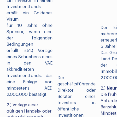
Ein Investor in einem
Investmentfonds
erhält ein Goldenes
Visum
für 10 Jahre ohne
Der Ei
Sponsor, wenn eine
mehrere
der folgenden
erneuer
Bedingungen
5 Jahre
erfüllt ist:1.) Vorlage
Das Gru
eines Schreibens eines
Land De
in den VAE
der G
akkreditierten
Immobi
Investmentfonds, das
Der
2.000.0
eine Einlage von
geschäftsführende
mindestens AED
2.)
Neur
Direktor oder
2.000.000 bestätigt.
Die früh
Berater eines
Anforde
Investors in
2.) Vorlage einer
Barzahl
öffentliche
gültigen Handels- oder
Mindest
Investitionen