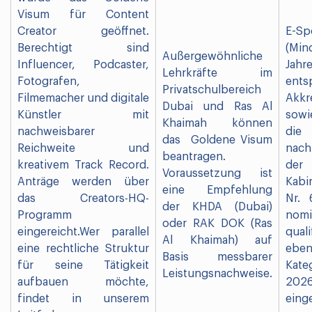
Visum für Content
Creator geöffnet.
E-Sp
Berechtigt sind
(Min
Außergewöhnliche
Influencer, Podcaster,
Ja
Lehrkräfte im
Fotografen,
ents
Privatschulbereich
Filmemacher und digitale
Akkr
Dubai und Ras Al
Künstler mit
sowi
Khaimah können
nachweisbarer
die
das Goldene Visum
Reichweite und
nach
beantragen.
kreativem Track Record.
der
Voraussetzung ist
Anträge werden über
Kabi
eine Empfehlung
das Creators-HQ-
Nr.
der KHDA (Dubai)
Programm
nomi
oder RAK DOK (Ras
eingereicht.Wer parallel
qual
Al Khaimah) auf
eine rechtliche Struktur
eben
Basis messbarer
für seine Tätigkeit
Kate
Leistungsnachweise.
aufbauen möchte,
202
findet in unserem
eing