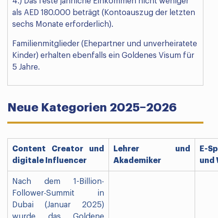
4.) Das feste jährliche Einkommen nicht weniger
als AED 180.000 beträgt (Kontoauszug der letzten
sechs Monate erforderlich).
Familienmitglieder (Ehepartner und unverheiratete
Kinder) erhalten ebenfalls ein Goldenes Visum für
5 Jahre.
Neue Kategorien 2025–2026
Content Creator und
Lehrer und
E-Sp
digitale Influencer
Akademiker
und
Nach dem 1-Billion-
Follower-Summit in
Dubai (Januar 2025)
wurde das Goldene