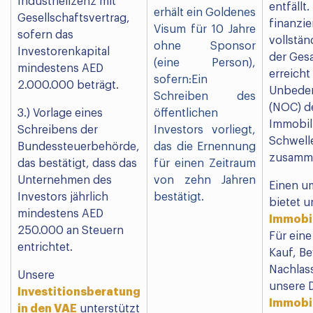
Industrielizenz mit
entfällt
erhält ein Goldenes
Gesellschaftsvertrag,
finanzie
Visum für 10 Jahre
sofern das
vollstän
ohne Sponsor
Investorenkapital
der Ges
(eine Person),
mindestens AED
erreicht
sofern:Ein
2.000.000 beträgt.
Unbeden
Schreiben des
(NOC) de
3.) Vorlage eines
öffentlichen
Immobil
Schreibens der
Investors vorliegt,
Schwell
Bundessteuerbehörde,
das die Ernennung
zusamme
das bestätigt, dass das
für einen Zeitraum
Unternehmen des
von zehn Jahren
Einen u
Investors jährlich
bestätigt.
bietet u
mindestens AED
Immobil
250.000 an Steuern
Für eine
entrichtet.
Kauf, B
Nachlas
Unsere
unsere 
Investitionsberatung
Immobil
in den VAE
unterstützt