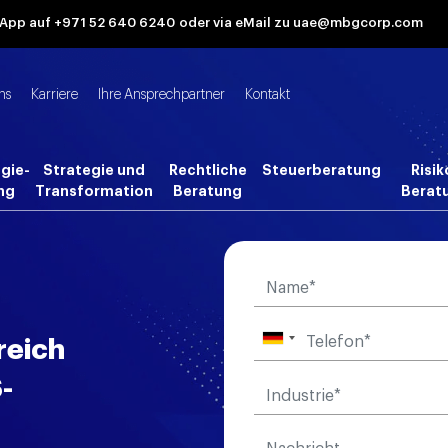
tsApp auf +971 52 640 6240
oder via eMail zu uae@mbgcorp.com
ns
Karriere
Ihre Ansprechpartner
Kontakt
gie-
Strategie und
Rechtliche
Steuerberatung
Risik
ng
Transformation
Beratung
Berat
reich
-