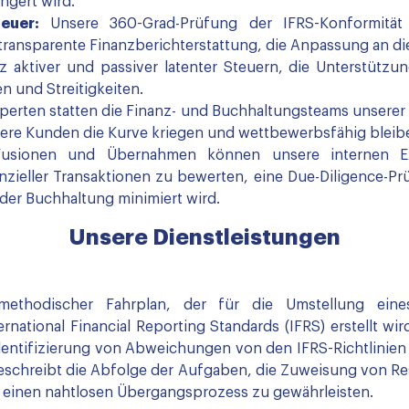
ngert wird.
euer:
Unsere 360-Grad-Prüfung der IFRS-Konformität
ansparente Finanzberichterstattung, die Anpassung an die
z aktiver und passiver latenter Steuern, die Unterstützu
n und Streitigkeiten.
perten statten die Finanz- und Buchhaltungsteams unserer
nsere Kunden die Kurve kriegen und wettbewerbsfähig bleib
usionen und Übernahmen können unsere internen Ex
zieller Transaktionen zu bewerten, eine Due-Diligence-P
 der Buchhaltung minimiert wird.
Unsere Dienstleistungen
in methodischer Fahrplan, der für die Umstellung e
ational Financial Reporting Standards (IFRS) erstellt wird
dentifizierung von Abweichungen von den IFRS-Richtlinien
beschreibt die Abfolge der Aufgaben, die Zuweisung von R
m einen nahtlosen Übergangsprozess zu gewährleisten.