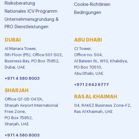
Risikoberatung
Cookie-Richtlinien
Nationales ICV-Programm
Bedingungen
Unternehmensgründung &
PRO Dienstleistungen
DUBAI
ABU DHABI
Al Manara Tower,
CI Tower,
5th Floor (P5), Office 501-502,
Office no. 504,
Business Bay, PO Box 75952,
Al Bateen St., W10, Khalidiya,
Dubai, UAE
PO Box 70510,
Abu Dhabi, UAE
+971 4 580 8003
+971 2 642 6777
SHARJAH
RAS AL KHAIMAH
Office Q1-05-047/A,
Sharjah Airport International
04, RAKEZ Business Zone-FZ,
Free Zone,
Ras Al Khaimah, UAE
PO Box 75952,
Sharjah, UAE
+971 4 580 8003