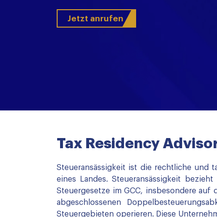
Jetzt anrufen
Tax Residency Adviso
Steueransässigkeit ist die rechtliche un
eines Landes. Steueransässigkeit bezieht
Steuergesetze im GCC, insbesondere auf 
abgeschlossenen Doppelbesteuerungsabk
Steuergebieten operieren. Diese Unternehm