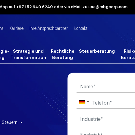
tsApp auf +971 52 640 6240
oder via eMail zu uae@mbgcorp.com
ns
Karriere
Ihre Ansprechpartner
Kontakt
gie-
Strategie und
Rechtliche
Steuerberatung
Risik
ng
Transformation
Beratung
Berat
n Steuern
-