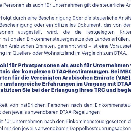
 Personen als auch für Unternehmen gilt die steuerliche An
folgt durch eine Bescheinigung über die steuerliche Ansäss
e Bescheinigung oder ein offizielles Dokument, das von de
sonen ausgestellt wird, die die festgelegten Krit
ationalen Einkommensteuergesetze des Landes erfüllen. Da
igten Arabischen Emiraten, genannt wird – ist eine Vorauss
ung im Quellen- oder Wohnsitzland im Vergleich zum DTAA.
wohl für Privatpersonen als auch für Unternehme
nntnis der komplexen DTAA-Bestimmungen. Bei MB
ten für die Vereinigten Arabischen Emirate (VAE),
r umfangreiche Erfahrungen im Umgang mit DTAA 
stützen Sie bei der Erlangung Ihres TRC und begl
keit von natürlichen Personen nach den Einkommensteu
t den jeweils anwendbaren DTAA-Regelungen
eit für Unternehmen nach den Einkommensteuergesetzen de
l mit den jeweils anwendbaren Doppelbesteuerungsabko