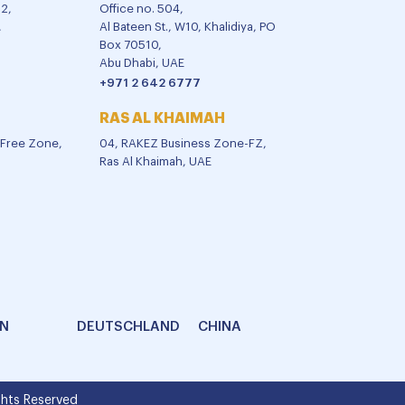
02,
Office no. 504,
,
Al Bateen St., W10, Khalidiya, PO
Box 70510,
Abu Dhabi, UAE
+971 2 642 6777
RAS AL KHAIMAH
l Free Zone,
04, RAKEZ Business Zone-FZ,
Ras Al Khaimah, UAE
AN
DEUTSCHLAND
CHINA
hts Reserved