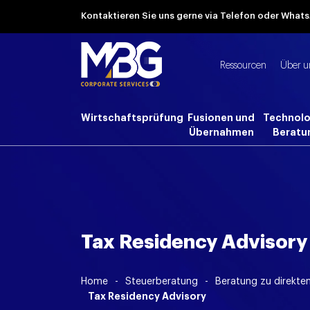
Kontaktieren Sie uns gerne via Telefon oder Wha
Ressourcen
Über u
Wirtschaftsprüfung
Fusionen und
Technolo
Übernahmen
Beratu
Tax Residency Advisory
Home
-
Steuerberatung
-
Beratung zu direkte
Tax Residency Advisory