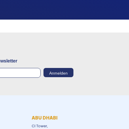
wsletter
ABU DHABI
CI Tower,