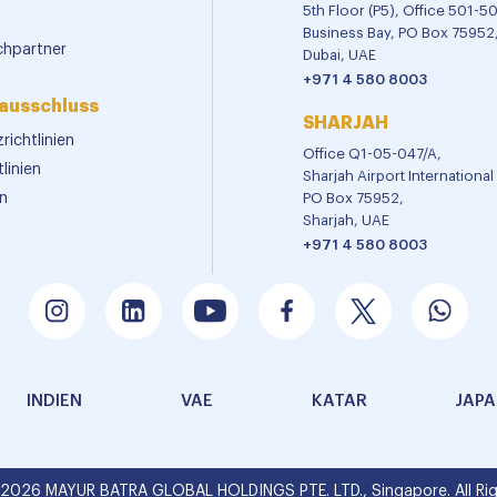
5th Floor (P5), Office 501-5
Business Bay, PO Box 75952
chpartner
Dubai, UAE
+971 4 580 8003
ausschluss
SHARJAH
richtlinien
Office Q1-05-047/A,
linien
Sharjah Airport Internationa
n
PO Box 75952,
Sharjah, UAE
+971 4 580 8003
INDIEN
VAE
KATAR
JAP
 2026 MAYUR BATRA GLOBAL HOLDINGS PTE. LTD., Singapore. All Rig