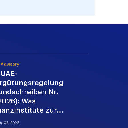
 Advisory
Direkte Steuer
UAE-
VAE-
rgütungsregelung
Körpersc
undschreiben Nr.
2026: Ei
2026): Was
Forschun
nanzinstitute zur...
Entwicklu
st 05, 2026
August 05, 2026