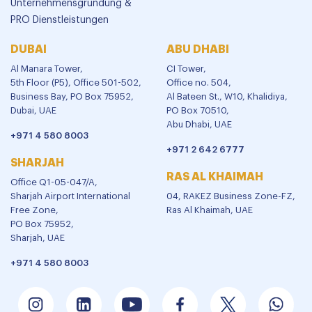
Unternehmensgründung &
PRO Dienstleistungen
DUBAI
ABU DHABI
Al Manara Tower,
CI Tower,
5th Floor (P5), Office 501-502,
Office no. 504,
Business Bay, PO Box 75952,
Al Bateen St., W10, Khalidiya,
Dubai, UAE
PO Box 70510,
Abu Dhabi, UAE
+971 4 580 8003
+971 2 642 6777
SHARJAH
RAS AL KHAIMAH
Office Q1-05-047/A,
Sharjah Airport International
04, RAKEZ Business Zone-FZ,
Free Zone,
Ras Al Khaimah, UAE
PO Box 75952,
Sharjah, UAE
+971 4 580 8003