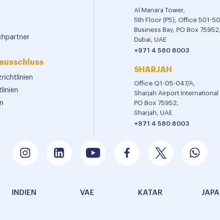
Al Manara Tower,
5th Floor (P5), Office 501-5
Business Bay, PO Box 75952
chpartner
Dubai, UAE
+971 4 580 8003
ausschluss
SHARJAH
richtlinien
Office Q1-05-047/A,
linien
Sharjah Airport Internationa
n
PO Box 75952,
Sharjah, UAE
+971 4 580 8003
INDIEN
VAE
KATAR
JAP