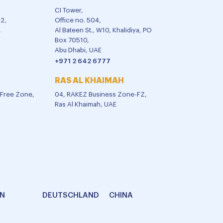
CI Tower,
02,
Office no. 504,
,
Al Bateen St., W10, Khalidiya, PO
Box 70510,
Abu Dhabi, UAE
+971 2 642 6777
RAS AL KHAIMAH
l Free Zone,
04, RAKEZ Business Zone-FZ,
Ras Al Khaimah, UAE
AN
DEUTSCHLAND
CHINA