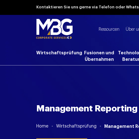
Kontaktieren Sie uns gerne via Telefon oder Wha
Ressourcen
Über u
Wirtschaftsprüfung
Fusionen und
Technolo
Übernahmen
Beratu
Management Reporting
Home
-
Wirtschaftsprüfung
-
Management R