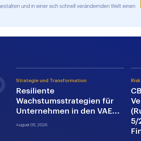
gestalten und in einer sich schnell verändernden Welt einen
Strategie und Transformation
Risk
Resiliente
CB
Wachstumsstrategien für
Ve
Unternehmen in den VAE...
(R
5/
August 05, 2026
Fi