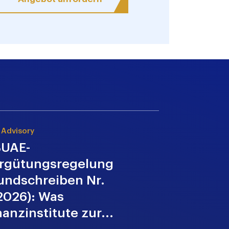
 Advisory
Direkte Steuer
UAE-
VAE-
rgütungsregelung
Körpersc
undschreiben Nr.
2026: Ei
2026): Was
Forschun
nanzinstitute zur...
Entwicklu