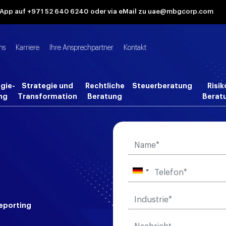
tsApp auf +971 52 640 6240
oder via eMail zu uae@mbgcorp.com
ns
Karriere
Ihre Ansprechpartner
Kontakt
gie-
Strategie und
Rechtliche
Steuerberatung
Risik
ng
Transformation
Beratung
Berat
eporting