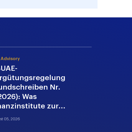
 Advisory
Direkte Steuer
UAE-
VAE-
rgütungsregelung
Körpersc
undschreiben Nr.
2026: Ei
2026): Was
Forschun
nanzinstitute zur...
Entwicklu
st 05, 2026
August 05, 2026