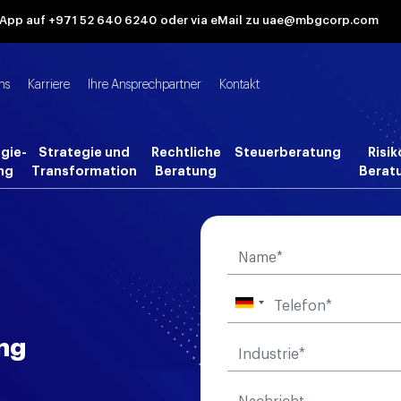
tsApp auf +971 52 640 6240
oder via eMail zu uae@mbgcorp.com
ns
Karriere
Ihre Ansprechpartner
Kontakt
gie-
Strategie und
Rechtliche
Steuerberatung
Risik
ng
Transformation
Beratung
Berat
ng