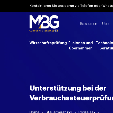
Kontaktieren Sie uns gerne via Telefon oder Wha
Ressourcen
Über u
Wirtschaftsprüfung
Fusionen und
Technolo
Übernahmen
Beratu
Unterstützung bei der
Verbrauchssteuerprüfu
Home
-
Steuerberatung
-
Excise Tax
-