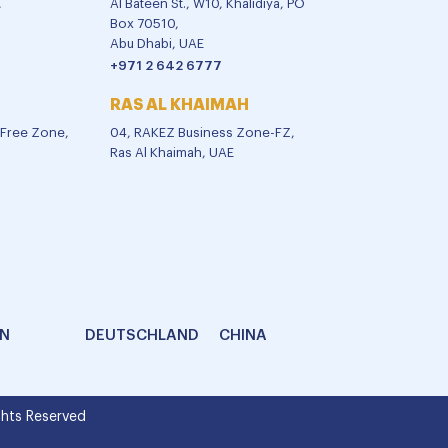
,
Al Bateen St., W10, Khalidiya, PO
Box 70510,
Abu Dhabi, UAE
+971 2 642 6777
RAS AL KHAIMAH
l Free Zone,
04, RAKEZ Business Zone-FZ,
Ras Al Khaimah, UAE
AN
DEUTSCHLAND
CHINA
hts Reserved