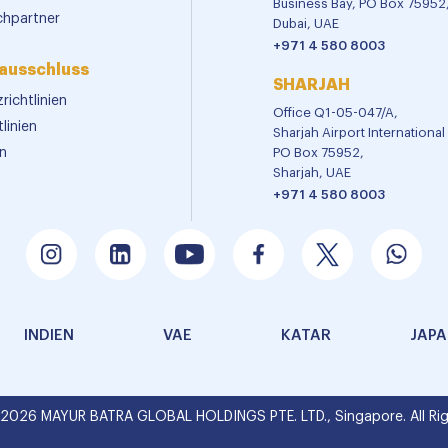
Business Bay, PO Box 75952
chpartner
Dubai, UAE
+971 4 580 8003
ausschluss
SHARJAH
richtlinien
Office Q1-05-047/A,
linien
Sharjah Airport Internationa
n
PO Box 75952,
Sharjah, UAE
+971 4 580 8003
INDIEN
VAE
KATAR
JAP
 2026 MAYUR BATRA GLOBAL HOLDINGS PTE. LTD., Singapore. All Rig