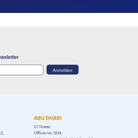
wsletter
ABU DHABI
CI Tower,
02,
Office no. 504,