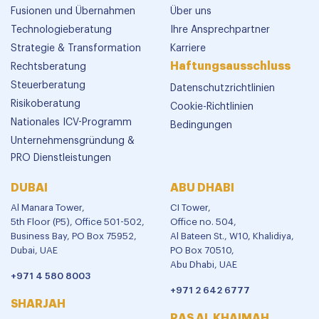
Fusionen und Übernahmen
Über uns
Technologieberatung
Ihre Ansprechpartner
Strategie & Transformation
Karriere
Haftungsausschluss
Rechtsberatung
Steuerberatung
Datenschutzrichtlinien
Risikoberatung
Cookie-Richtlinien
Nationales ICV-Programm
Bedingungen
Unternehmensgründung &
PRO Dienstleistungen
DUBAI
ABU DHABI
Al Manara Tower,
CI Tower,
5th Floor (P5), Office 501-502,
Office no. 504,
Business Bay, PO Box 75952,
Al Bateen St., W10, Khalidiya,
Dubai, UAE
PO Box 70510,
Abu Dhabi, UAE
+971 4 580 8003
+971 2 642 6777
SHARJAH
RAS AL KHAIMAH