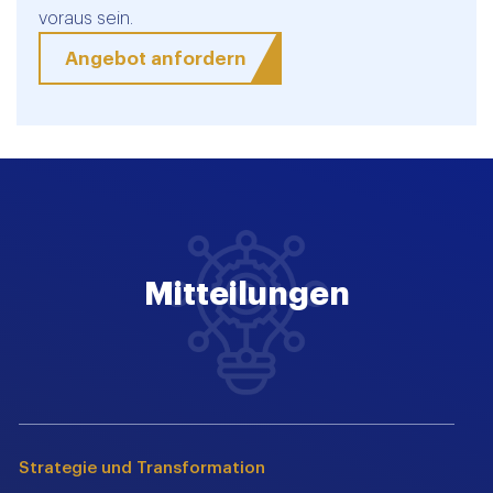
voraus sein.
Angebot anfordern
Mitteilungen
Strategie und Transformation
R