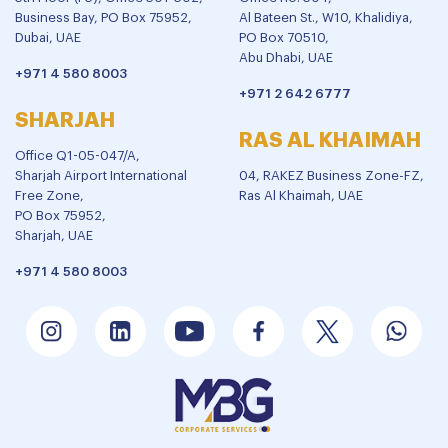
Business Bay, PO Box 75952,
Al Bateen St., W10, Khalidiya,
Dubai, UAE
PO Box 70510,
Abu Dhabi, UAE
+971 4 580 8003
+971 2 642 6777
SHARJAH
RAS AL KHAIMAH
Office Q1-05-047/A,
Sharjah Airport International
04, RAKEZ Business Zone-FZ,
Free Zone,
Ras Al Khaimah, UAE
PO Box 75952,
Sharjah, UAE
+971 4 580 8003