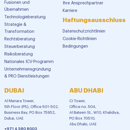
Fusionen und
Ihre Ansprechpartner
Übernahmen
Karriere
Technologieberatung
Haftungsausschluss
Strategie &
Datenschutzrichtlinien
Transformation
Cookie-Richtlinien
Rechtsberatung
Bedingungen
Steuerberatung
Risikoberatung
Nationales ICV-Programm
Unternehmensgründung
& PRO Dienstleistungen
DUBAI
ABU DHABI
Al Manara Tower,
CI Tower,
5th Floor (P5), Office 501-502,
Office no. 504,
Business Bay, PO Box 75952,
Al Bateen St., W10, Khalidiya,
Dubai, UAE
PO Box 70510,
Abu Dhabi, UAE
+971 4 580 8003