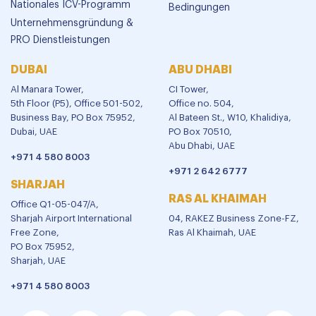
Nationales ICV-Programm
Bedingungen
Unternehmensgründung &
PRO Dienstleistungen
DUBAI
ABU DHABI
Al Manara Tower,
CI Tower,
5th Floor (P5), Office 501-502,
Office no. 504,
Business Bay, PO Box 75952,
Al Bateen St., W10, Khalidiya,
Dubai, UAE
PO Box 70510,
Abu Dhabi, UAE
+971 4 580 8003
+971 2 642 6777
SHARJAH
RAS AL KHAIMAH
Office Q1-05-047/A,
Sharjah Airport International
04, RAKEZ Business Zone-FZ,
Free Zone,
Ras Al Khaimah, UAE
PO Box 75952,
Sharjah, UAE
+971 4 580 8003