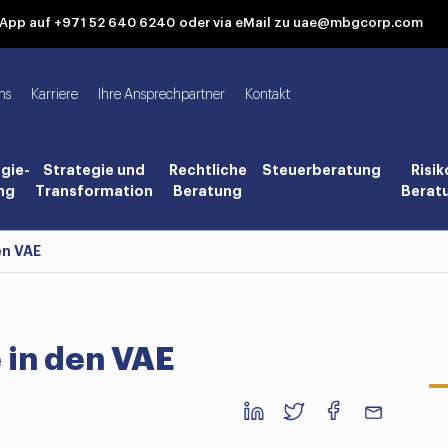
tsApp auf +971 52 640 6240
oder via eMail zu uae@mbgcorp.com
ns
Karriere
Ihre Ansprechpartner
Kontakt
gie-
Strategie und
Rechtliche
Steuerberatung
Risik
ng
Transformation
Beratung
Berat
en VAE
 in den VAE