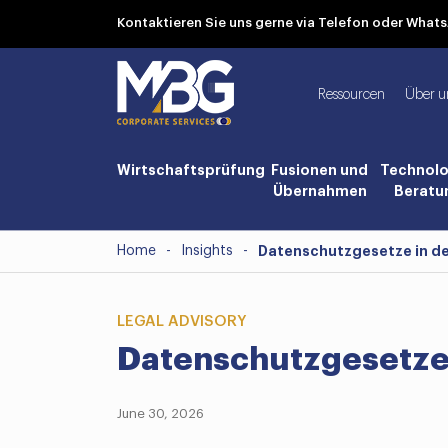
Kontaktieren Sie uns gerne via Telefon oder Wha
Ressourcen
Über u
Wirtschaftsprüfung
Fusionen und
Technolo
Übernahmen
Beratu
Home
-
Insights
-
Datenschutzgesetze in d
LEGAL ADVISORY
Datenschutzgesetze
June 30, 2026