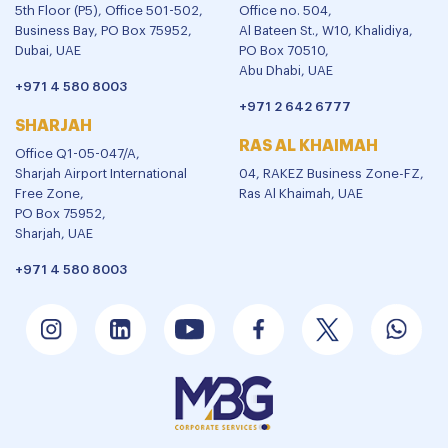
5th Floor (P5), Office 501-502,
Office no. 504,
Business Bay, PO Box 75952,
Al Bateen St., W10, Khalidiya,
Dubai, UAE
PO Box 70510,
Abu Dhabi, UAE
+971 4 580 8003
+971 2 642 6777
SHARJAH
RAS AL KHAIMAH
Office Q1-05-047/A,
Sharjah Airport International
04, RAKEZ Business Zone-FZ,
Free Zone,
Ras Al Khaimah, UAE
PO Box 75952,
Sharjah, UAE
+971 4 580 8003