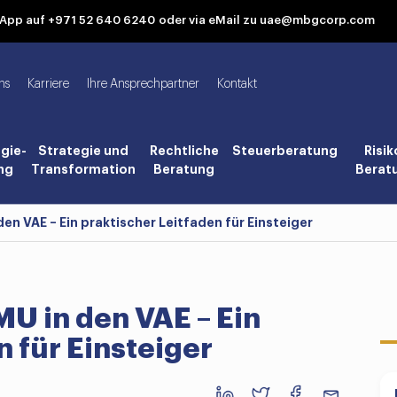
tsApp auf +971 52 640 6240
oder via eMail zu uae@mbgcorp.com
ns
Karriere
Ihre Ansprechpartner
Kontakt
gie-
Strategie und
Rechtliche
Steuerberatung
Risik
ng
Transformation
Beratung
Berat
en VAE – Ein praktischer Leitfaden für Einsteiger
U in den VAE – Ein
n für Einsteiger