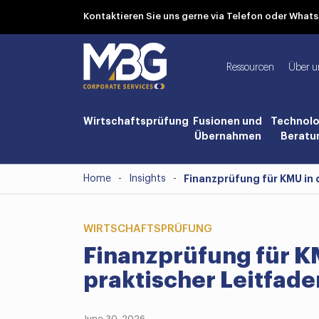
Kontaktieren Sie uns gerne via Telefon oder Wha
Ressourcen
Über u
Wirtschaftsprüfung
Fusionen und
Technolo
Übernahmen
Beratu
Home
-
Insights
-
Finanzprüfung für KMU in d
WIRTSCHAFTSPRÜFUNG
Finanzprüfung für KM
praktischer Leitfade
June 30, 2026