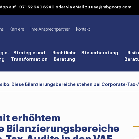
tsApp auf +971 52 640 6240
oder via eMail zu uae@mbgcorp.com
ns
Karriere
Ihre Ansprechpartner
Kontakt
gie-
Strategie und
Rechtliche
Steuerberatung
Risik
ng
Transformation
Beratung
Berat
iko: Diese Bilanzierungsbereiche stehen bei Corporate-Tax-A
it erhöhtem
se Bilanzierungsbereiche