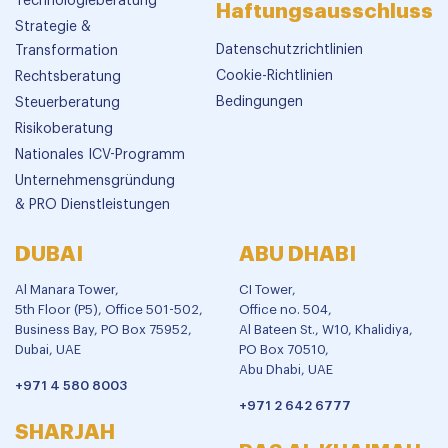
Technologieberatung
Haftungsausschluss
Strategie &
Datenschutzrichtlinien
Transformation
Cookie-Richtlinien
Rechtsberatung
Bedingungen
Steuerberatung
Risikoberatung
Nationales ICV-Programm
Unternehmensgründung
& PRO Dienstleistungen
DUBAI
ABU DHABI
Al Manara Tower,
CI Tower,
5th Floor (P5), Office 501-502,
Office no. 504,
Business Bay, PO Box 75952,
Al Bateen St., W10, Khalidiya,
Dubai, UAE
PO Box 70510,
Abu Dhabi, UAE
+971 4 580 8003
+971 2 642 6777
SHARJAH