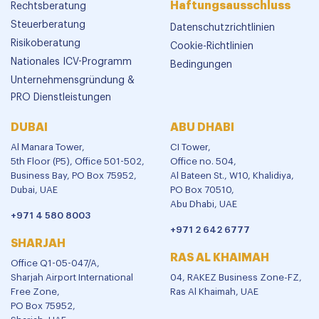
Haftungsausschluss
Rechtsberatung
Steuerberatung
Datenschutzrichtlinien
Risikoberatung
Cookie-Richtlinien
Nationales ICV-Programm
Bedingungen
Unternehmensgründung &
PRO Dienstleistungen
DUBAI
ABU DHABI
Al Manara Tower,
CI Tower,
5th Floor (P5), Office 501-502,
Office no. 504,
Business Bay, PO Box 75952,
Al Bateen St., W10, Khalidiya,
Dubai, UAE
PO Box 70510,
Abu Dhabi, UAE
+971 4 580 8003
+971 2 642 6777
SHARJAH
RAS AL KHAIMAH
Office Q1-05-047/A,
Sharjah Airport International
04, RAKEZ Business Zone-FZ,
Free Zone,
Ras Al Khaimah, UAE
PO Box 75952,