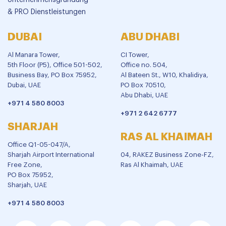
Unternehmensgründung
& PRO Dienstleistungen
DUBAI
ABU DHABI
Al Manara Tower,
CI Tower,
5th Floor (P5), Office 501-502,
Office no. 504,
Business Bay, PO Box 75952,
Al Bateen St., W10, Khalidiya,
Dubai, UAE
PO Box 70510,
Abu Dhabi, UAE
+971 4 580 8003
+971 2 642 6777
SHARJAH
RAS AL KHAIMAH
Office Q1-05-047/A,
Sharjah Airport International
04, RAKEZ Business Zone-FZ,
Free Zone,
Ras Al Khaimah, UAE
PO Box 75952,
Sharjah, UAE
+971 4 580 8003