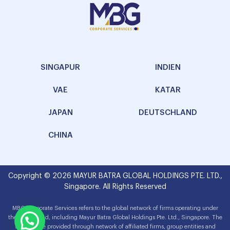
SINGAPUR
INDIEN
VAE
KATAR
JAPAN
DEUTSCHLAND
CHINA
Copyright © 2026 MAYUR BATRA GLOBAL HOLDINGS PTE. LTD.,
Singapore. All Rights Reserved
MBG Corporate Services refers to the global network of firms operating under
the MBG brand, including Mayur Batra Global Holdings Pte. Ltd., Singapore. The
services are provided through network of affiliated firms, group entities and