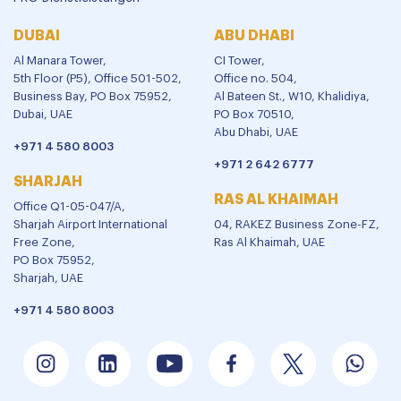
DUBAI
ABU DHABI
Al Manara Tower,
CI Tower,
5th Floor (P5), Office 501-502,
Office no. 504,
Business Bay, PO Box 75952,
Al Bateen St., W10, Khalidiya,
Dubai, UAE
PO Box 70510,
Abu Dhabi, UAE
+971 4 580 8003
+971 2 642 6777
SHARJAH
RAS AL KHAIMAH
Office Q1-05-047/A,
Sharjah Airport International
04, RAKEZ Business Zone-FZ,
Free Zone,
Ras Al Khaimah, UAE
PO Box 75952,
Sharjah, UAE
+971 4 580 8003