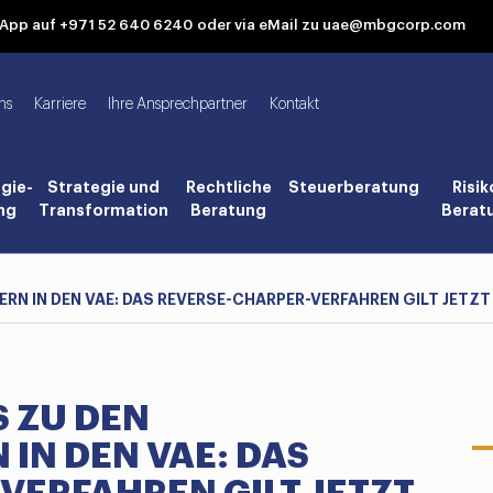
tsApp auf +971 52 640 6240
oder via eMail zu uae@mbgcorp.com
ns
Karriere
Ihre Ansprechpartner
Kontakt
gie-
Strategie und
Rechtliche
Steuerberatung
Risik
ng
Transformation
Beratung
Berat
RN IN DEN VAE: DAS REVERSE-CHARPER-VERFAHREN GILT JET
 ZU DEN
IN DEN VAE: DAS